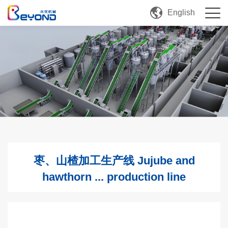
English
枣、山楂加工生产线 Jujube and
hawthorn ... production line