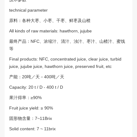
technical parameter
原料：各种大枣、小枣、干枣、鲜枣及山楂
All kinds of raw materials: hawthorn, jujube
最终产品：NFC、浓缩汁、清汁、浊汁、枣汁、山楂汁、蜜饯
等
Final products: NFC, concentrated juice, clear juice, turbid
juice, jujube juice, hawthorn juice, preserved fruit, etc
产能：20吨／天－400吨／天
Capacity: 20 t / D - 400 t / D
果汁得率：≥90%
Fruit juice yield: ≥ 90%
固形物含量：7~11Brix
Solid content: 7 ~ 11brix