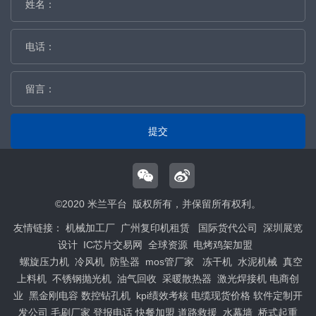
提交
©2020 米兰平台 版权所有，并保留所有权利。
友情链接：
机械加工厂
广州复印机租赁
国际货代公司
深圳展览
设计
IC芯片交易网
全球资源
电烤鸡架加盟
螺旋压力机
冷风机
防坠器
mos管厂家
冻干机
水泥机械
真空
上料机
不锈钢抛光机
油气回收
采暖散热器
激光焊接机
电商创
业
黑金刚电容
数控钻孔机
kpi绩效考核
电缆现货价格
软件定制开
发公司
毛刷厂家
登报电话
快餐加盟
道路救援
水幕墙
桥式起重